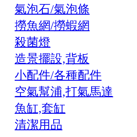
氣泡石/氣泡條
撈魚網/撈蝦網
殺菌燈
造景擺設,背板
小配件/各種配件
空氣幫浦,打氣馬達
魚缸,套缸
清潔用品