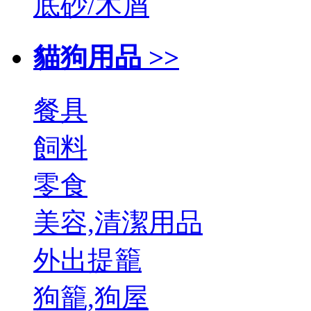
底砂/木屑
貓狗用品 >>
餐具
飼料
零食
美容,清潔用品
外出提籠
狗籠,狗屋