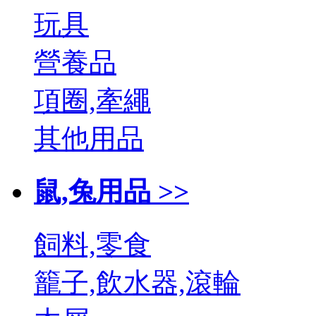
玩具
營養品
項圈,牽繩
其他用品
鼠,兔用品 >>
飼料,零食
籠子,飲水器,滾輪