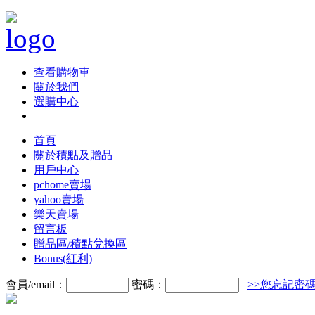
查看購物車
關於我們
選購中心
首頁
關於積點及贈品
用戶中心
pchome賣場
yahoo賣場
樂天賣場
留言板
贈品區/積點兌換區
Bonus(紅利)
會員/email：
密碼：
>>您忘記密