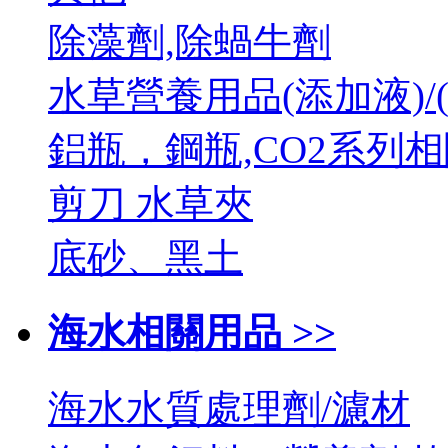
除藻劑,除蝸牛劑
水草營養用品(添加液)/
鋁瓶，鋼瓶,CO2系列
剪刀 水草夾
底砂、黑土
海水相關用品 >>
海水水質處理劑/濾材