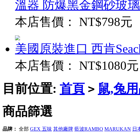
溫器 防爆黑金鋼砂玻璃
本店售價：
NT$798元
美國原裝進口 西肯Seac
本店售價：
NT$1080元
目前位置:
首頁
鼠,兔
>
商品篩選
品牌：
全部
GEX 五味
其他廠牌
藍波RAMBO
MARUKAN
日本