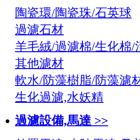
陶瓷環/陶瓷珠/石英球
過濾石材
羊毛絨/過濾棉/生化棉/
其他濾材
軟水/防藻樹脂/防藻濾
生化過濾,水妖精
過濾設備,馬達 >>